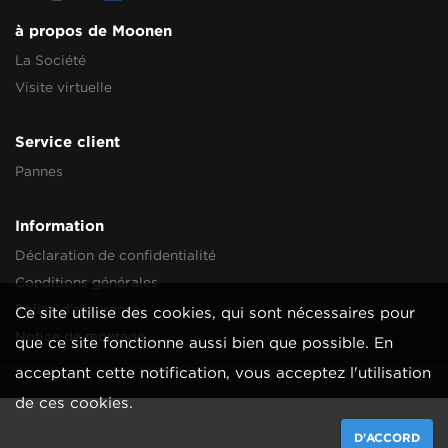
à propos de Moonen
La Société
Visite virtuelle
Service client
Pannes
Information
Déclaration de confidentialité
Conditions générales
Police d'assurance
Ce site utilise des cookies, qui sont nécessaires pour
Notice de montage
que ce site fonctionne aussi bien que possible. En
acceptant cette notification, vous acceptez l'utilisation
de ces cookies.
D'ACCORD