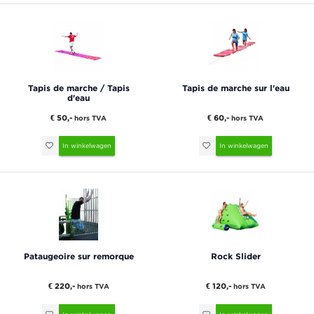
Tapis de marche / Tapis
Tapis de marche sur l'eau
d'eau
€ 50,-
€ 60,-
hors TVA
hors TVA
In winkelwagen
In winkelwagen
Pataugeoire sur remorque
Rock Slider
€ 220,-
€ 120,-
hors TVA
hors TVA