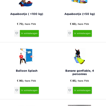
Aquabootje ( <100 kg)
Aquabootje (<50 kg)
€ 70,-
€ 60,-
hors TVA
hors TVA
In winkelwagen
In winkelwagen
Balloon Splash
Banane gonflable, 4
personnes
€ 90,-
€ 85,-
hors TVA
hors TVA
In winkelwagen
In winkelwagen