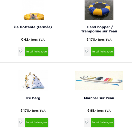
île flottante (fermée)
Island hopper /
Trampoline sur l'eau
€ 42,-
€ 170,-
hors TVA
hors TVA
In winkelwagen
In winkelwagen
Ice berg
Marcher sur l'eau
€ 170,-
€ 85,-
hors TVA
hors TVA
In winkelwagen
In winkelwagen