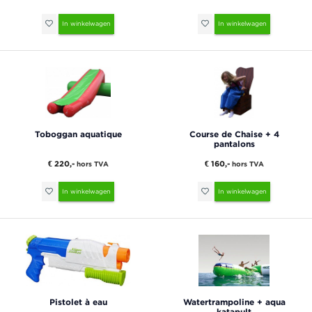
In winkelwagen
In winkelwagen
Toboggan aquatique
Course de Chaise + 4
pantalons
€ 220,-
€ 160,-
hors TVA
hors TVA
In winkelwagen
In winkelwagen
Pistolet à eau
Watertrampoline + aqua
katapult