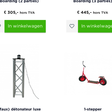
Boarding (2 parties)
Boarding (3 parties
€ 305,-
€ 445,-
hors TVA
hors TVA
In winkelwagen
In winkelwag
faux) détonateur luxe
1-stepper