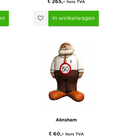
€ 265,-
hors TVA
en
In winkelwagen
Abraham
€ 60,-
hors TVA