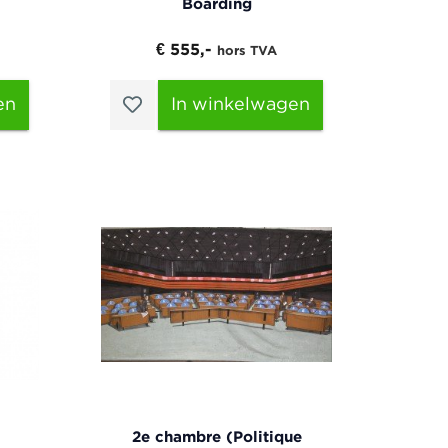
)
Boarding
€ 555,-
hors TVA
en
In winkelwagen
2e chambre (Politique