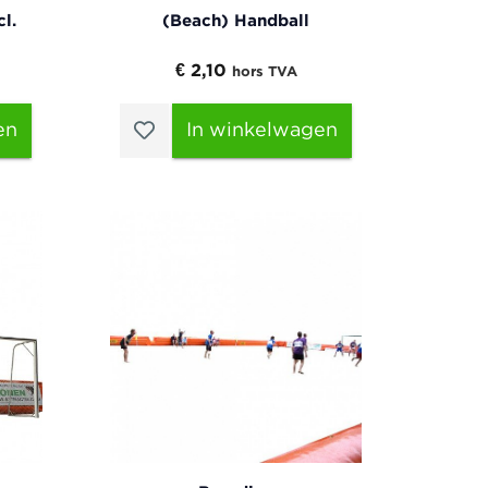
l.
(Beach) Handball
€ 2,10
hors TVA
en
In winkelwagen