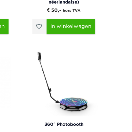
néerlandaise)
€ 50,-
hors TVA
en
In winkelwagen
360° Photobooth