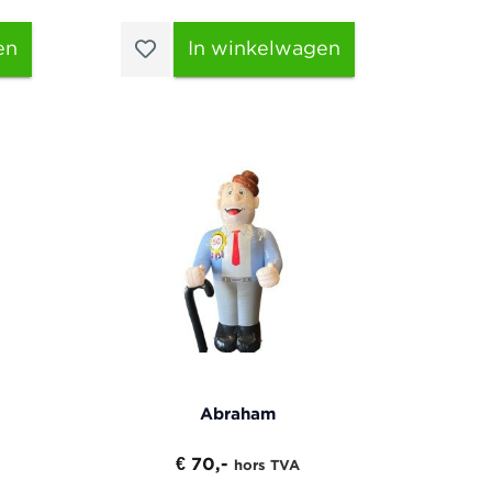
en
In winkelwagen
Abraham
€ 70,-
hors TVA