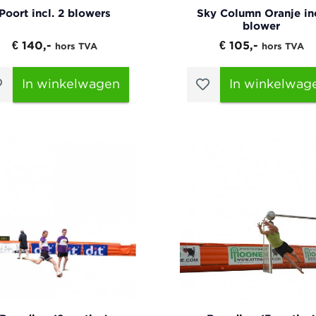
Poort incl. 2 blowers
Sky Column Oranje inc
blower
€ 140,-
€ 105,-
hors TVA
hors TVA
In winkelwagen
In winkelwag