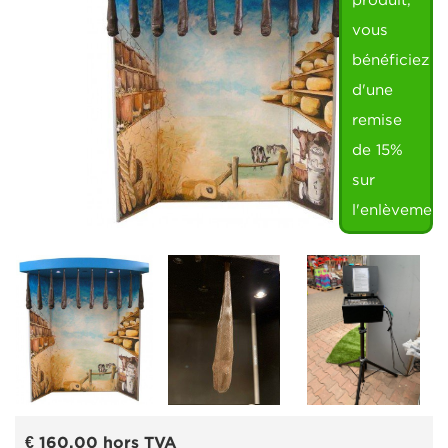
produit,
vous
bénéficiez
d'une
remise
de 15%
sur
l'enlèvement
€ 160,00
hors TVA