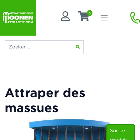
0
Attraper des
massues
Sur ce