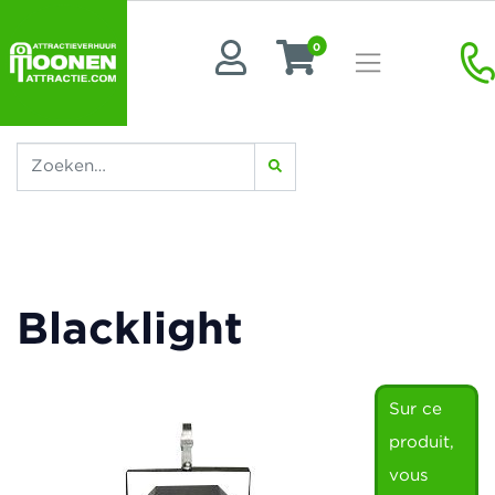
0
Blacklight
Sur ce
produit,
vous