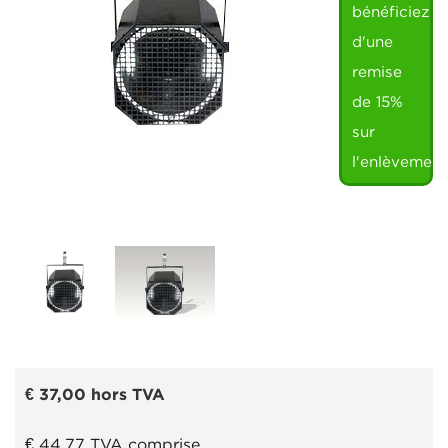
bénéficiez
d'une
remise
de 15%
sur
l'enlèvement
€ 37,00
hors TVA
€ 44,77
TVA comprise