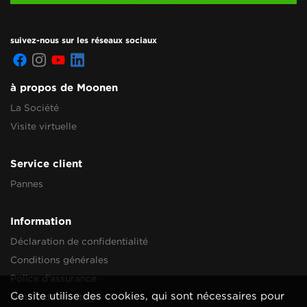
suivez-nous sur les réseaux sociaux
à propos de Moonen
La Société
Visite virtuelle
Service client
Pannes
Information
Déclaration de confidentialité
Conditions générales
Police d'assurance
Ce site utilise des cookies, qui sont nécessaires pour
Notice de montage