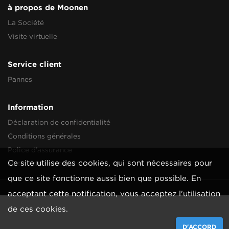
à propos de Moonen
La Société
Visite virtuelle
Service client
Pannes
Information
Déclaration de confidentialité
Conditions générales
Police d'assurance
Ce site utilise des cookies, qui sont nécessaires pour
Notice de montage
que ce site fonctionne aussi bien que possible. En
acceptant cette notification, vous acceptez l'utilisation
de ces cookies.
D'ACCORD