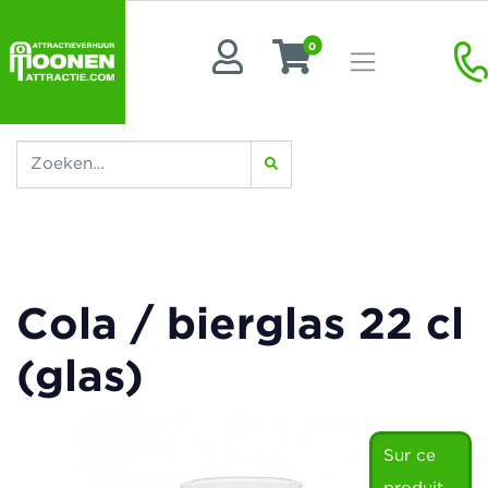
0
Cola / bierglas 22 cl
(glas)
Sur ce