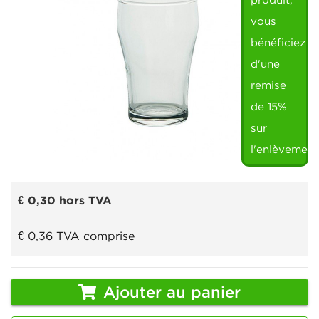
produit,
vous
bénéficiez
d'une
remise
de 15%
sur
l'enlèvement
€ 0,30
hors TVA
€ 0,36
TVA comprise
Ajouter au panier