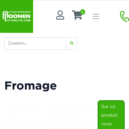
0
Fromage
Sur ce
produit,
vous