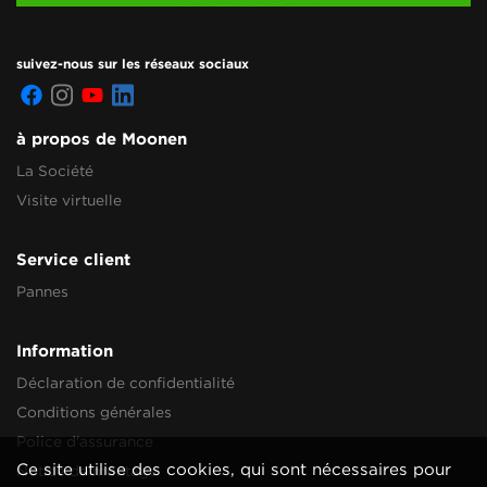
suivez-nous sur les réseaux sociaux
à propos de Moonen
La Société
Visite virtuelle
Service client
Pannes
Information
Déclaration de confidentialité
Conditions générales
Police d'assurance
Ce site utilise des cookies, qui sont nécessaires pour
Notice de montage