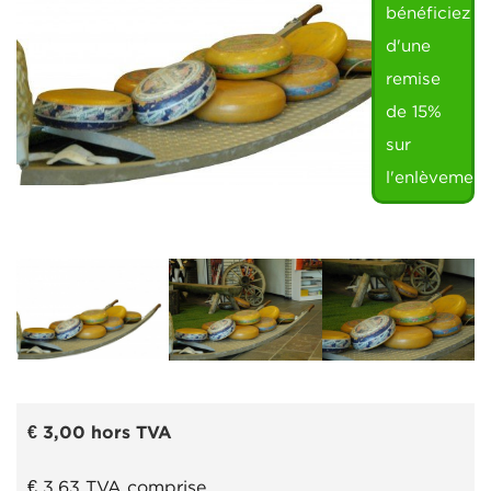
bénéficiez
d'une
remise
de 15%
sur
l'enlèvement
€ 3,00
hors TVA
€ 3,63
TVA comprise