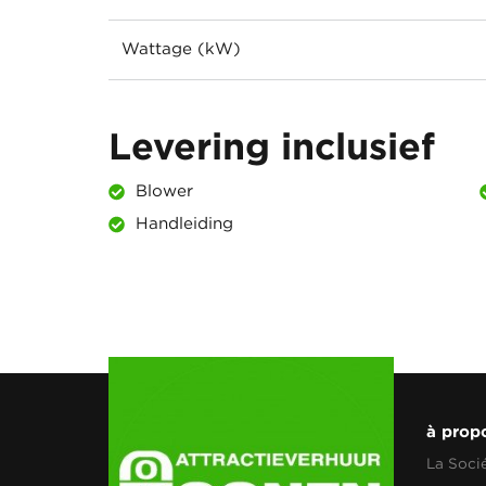
Wattage (kW)
Levering inclusief
Blower
Handleiding
à prop
La Soci