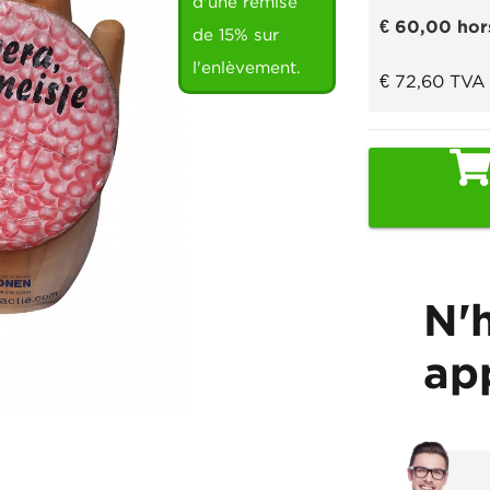
d'une remise
€ 60,00
hor
de 15% sur
l'enlèvement.
€ 72,60
TVA 
N'
ap