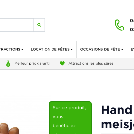
0
0
TRACTIONS
LOCATION DE FÊTES
OCCASIONS DE FÊTE
E
Meilleur prix garanti
Attractions les plus sûres
Hand
Sur ce produit,
vous
meisj
bénéficiez