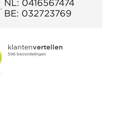
NL:
0416567474
BE:
032723769