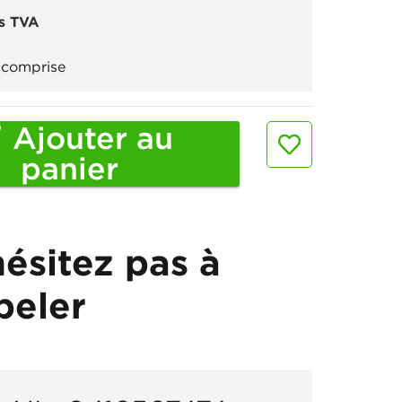
s TVA
comprise
Ajouter au
panier
hésitez pas à
peler