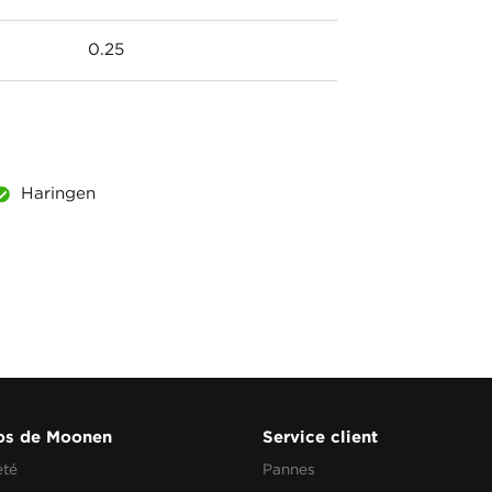
0.25
Haringen
os de Moonen
Service client
été
Pannes