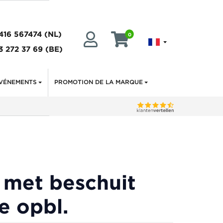
416 567474
(NL)
0
3 272 37 69
(BE)
VÉNEMENTS
PROMOTION DE LA MARQUE
 met beschuit
e opbl.