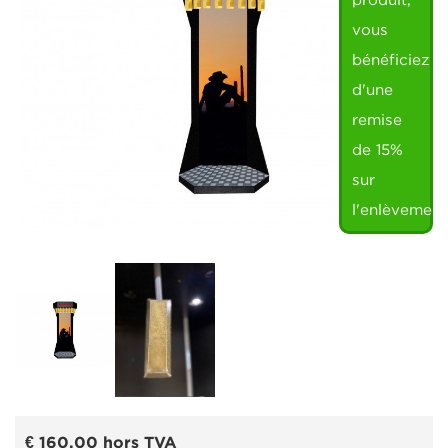
produit,
vous
bénéficiez
d'une
remise
de 15%
sur
l'enlèvement
€ 160,00
hors TVA