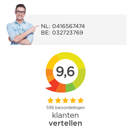
NL:
0416567474
BE:
032723769