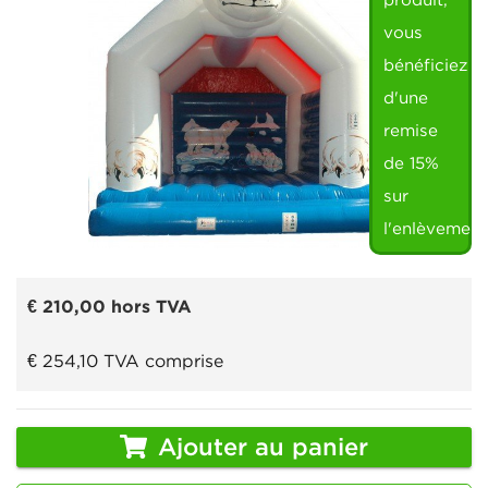
produit,
vous
bénéficiez
d'une
remise
de 15%
sur
l'enlèvement
€ 210,00
hors TVA
€ 254,10
TVA comprise
Ajouter au panier