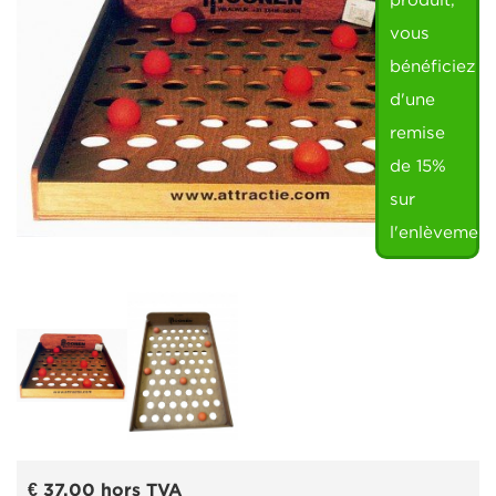
produit,
vous
bénéficiez
d'une
remise
de 15%
sur
l'enlèvement
€ 37,00
hors TVA