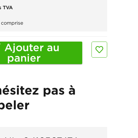
s TVA
 comprise
Ajouter au
panier
hésitez pas à
peler