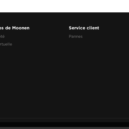
os de Moonen
Service client
été
Pannes
rtuelle