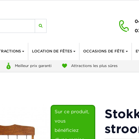
0
0
TRACTIONS
LOCATION DE FÊTES
OCCASIONS DE FÊTE
E
Meilleur prix garanti
Attractions les plus sûres
Stok
Sur ce produit,
vous
stro
bénéficiez