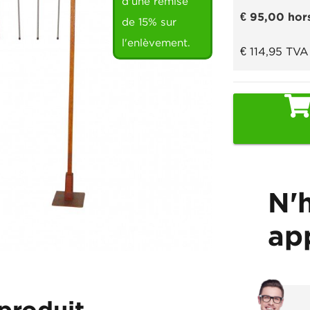
d'une remise
€ 95,00
hor
de 15% sur
l'enlèvement.
€ 114,95
TVA
N'
ap
produit