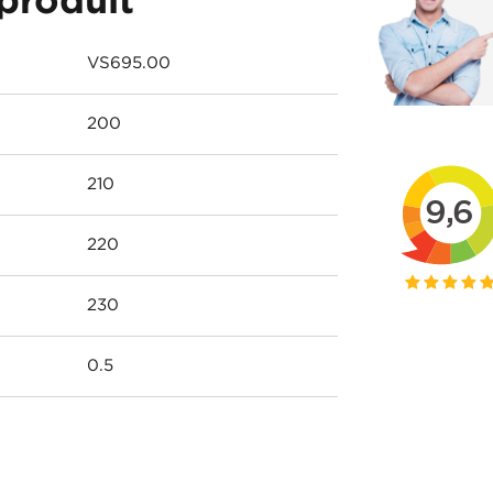
VS695.00
200
210
220
230
0.5