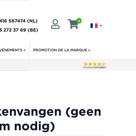
416 567474
(NL)
0
3 272 37 69
(BE)
VÉNEMENTS
PROMOTION DE LA MARQUE
kenvangen (geen
om nodig)