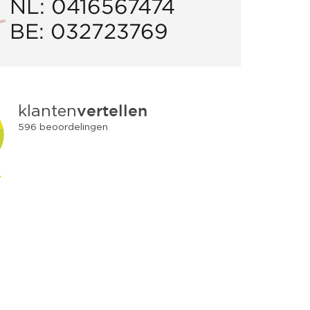
NL:
0416567474
BE:
032723769