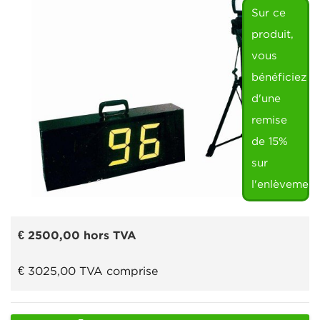
Sur ce
produit,
vous
bénéficiez
d'une
remise
de 15%
sur
l'enlèvement
€ 2500,00
hors TVA
€ 3025,00
TVA comprise