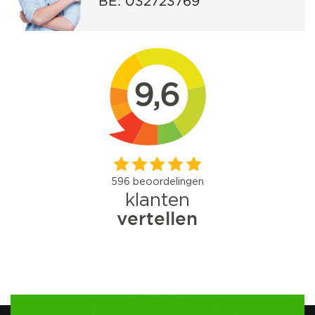
BE:
032723769