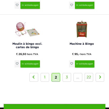
In winkelwagen
In winkelwagen
Moulin à bingo excl.
Machine à Bingo
cartes de bingo
€ 26,50
€ 95,-
hors TVA
hors TVA
In winkelwagen
In winkelwagen
2
1
3
…
22