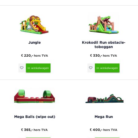
Jungle
Krokodil Run obstacle-
toboggan
€ 220,-
€ 330,-
hors TVA
hors TVA
In winkelwagen
In winkelwagen
Mega Balls (wipe out)
Mega Run
€ 365,-
€ 400,-
hors TVA
hors TVA