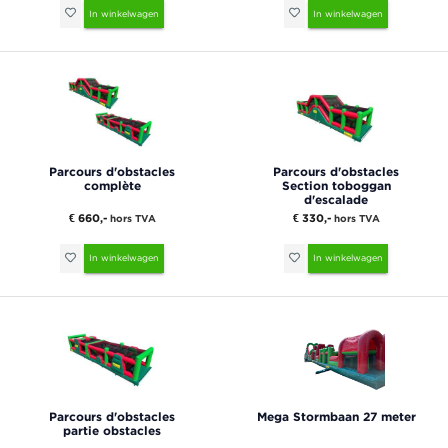
In winkelwagen
In winkelwagen
Parcours d'obstacles
Parcours d'obstacles
complète
Section toboggan
d'escalade
€ 660,-
€ 330,-
hors TVA
hors TVA
In winkelwagen
In winkelwagen
Parcours d'obstacles
Mega Stormbaan 27 meter
partie obstacles