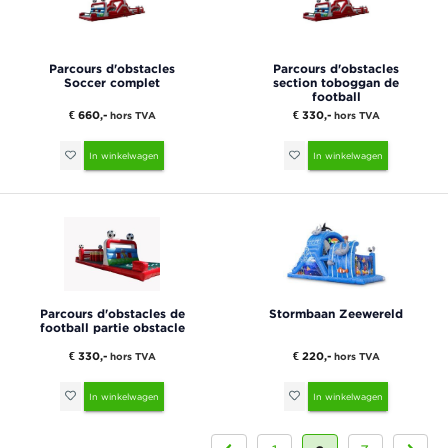
Parcours d'obstacles
Parcours d'obstacles
Soccer complet
section toboggan de
football
€ 660,-
€ 330,-
hors TVA
hors TVA
In winkelwagen
In winkelwagen
Parcours d'obstacles de
Stormbaan Zeewereld
football partie obstacle
€ 330,-
€ 220,-
hors TVA
hors TVA
In winkelwagen
In winkelwagen