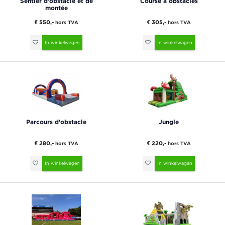
Sentier d'obstacle et de
Course à obstacles
montée
€ 550,-
€ 305,-
hors TVA
hors TVA
In winkelwagen
In winkelwagen
Parcours d'obstacle
Jungle
€ 280,-
€ 220,-
hors TVA
hors TVA
In winkelwagen
In winkelwagen