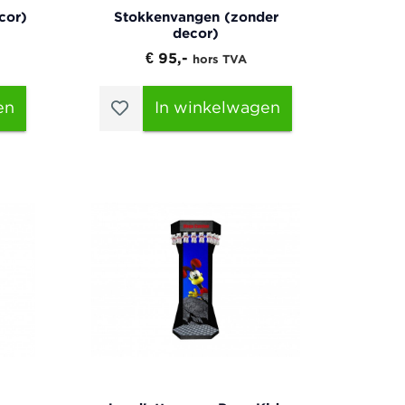
cor)
Stokkenvangen (zonder
decor)
€ 95,-
hors TVA
en
In winkelwagen