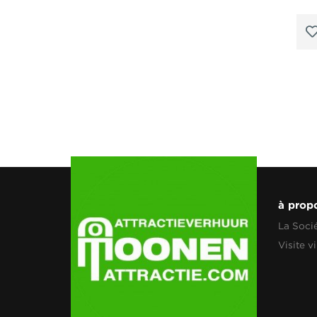
à prop
La Soci
Visite vi