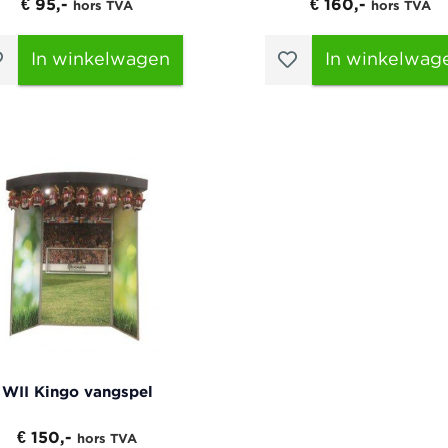
€ 95,-
€ 160,-
hors TVA
hors TVA
In winkelwagen
In winkelwag
WII Kingo vangspel
€ 150,-
hors TVA