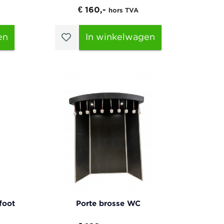
€ 160,-
hors TVA
en
In winkelwagen
foot
Porte brosse WC