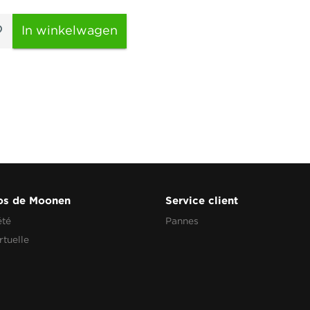
In winkelwagen
os de Moonen
Service client
été
Pannes
rtuelle