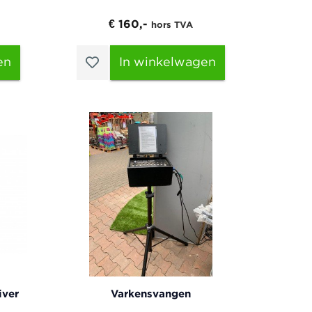
€ 160,-
hors TVA
en
In winkelwagen
iver
Varkensvangen