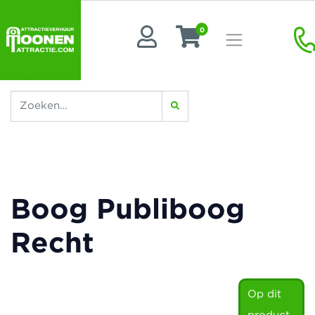
0
Boog Publiboog
Recht
Op dit