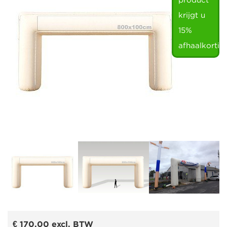
product
krijgt u
15%
afhaalkortin
€ 170,00
excl. BTW