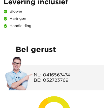
Levering inclusief
Blower
Haringen
Handleiding
Bel gerust
NL:
0416567474
BE:
032723769