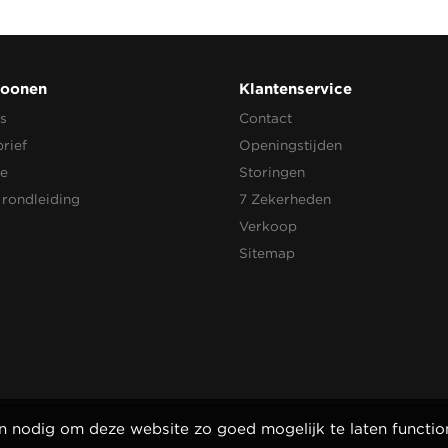
Moonen
Klantenservice
s
Contact
rief
Openingstijden
re
Storingen
 rondleiding
7 Zekerheden
Verkoop
Sitemap
jn nodig om deze website zo goed mogelijk te laten functio