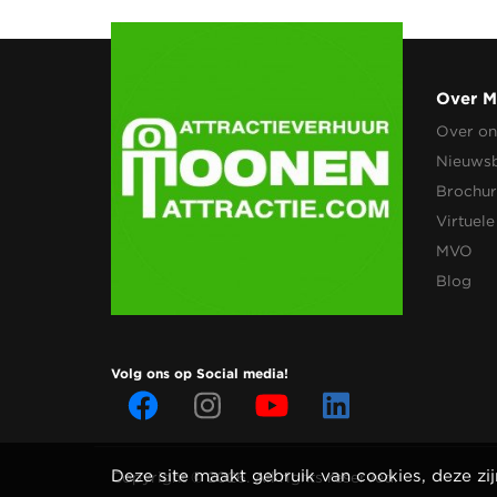
Over 
Over on
Nieuwsb
Brochu
Virtuele
MVO
Blog
Volg ons op Social media!
Deze site maakt gebruik van cookies, deze zi
Copyright © 2026. All rights reserved.