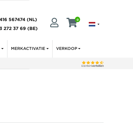
416 567474
(NL)
0
3 272 37 69
(BE)
N
MERKACTIVATIE
VERKOOP