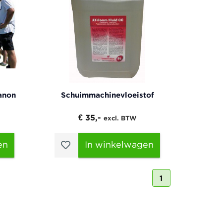
anon
Schuimmachinevloeistof
€ 35,-
excl. BTW
en
In winkelwagen
1