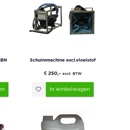
MBN
Schuimmachine excl.vloeistof
€ 250,-
excl. BTW
en
In winkelwagen