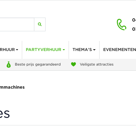
0
0
ERHUUR
PARTYVERHUUR
THEMA'S
EVENEMENTE
Beste prijs gegarandeerd
Veiligste attracties
immachines
es