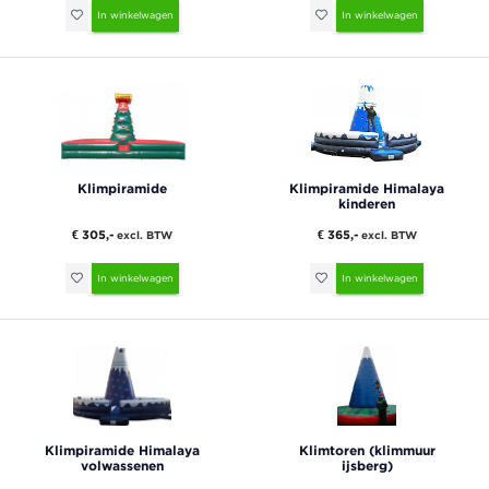
In winkelwagen
In winkelwagen
Klimpiramide
Klimpiramide Himalaya
kinderen
€ 305,-
€ 365,-
excl. BTW
excl. BTW
In winkelwagen
In winkelwagen
Klimpiramide Himalaya
Klimtoren (klimmuur
volwassenen
ijsberg)