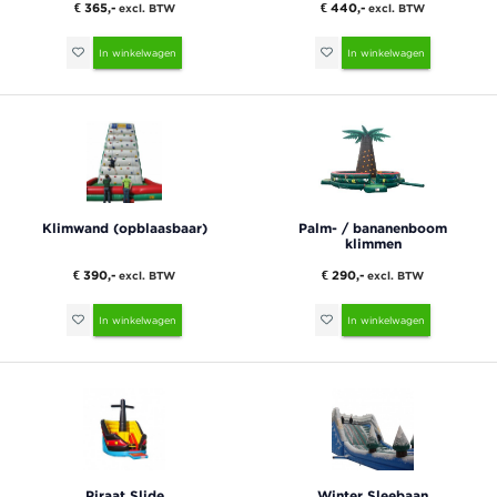
€ 365,-
€ 440,-
excl. BTW
excl. BTW
In winkelwagen
In winkelwagen
Klimwand (opblaasbaar)
Palm- / bananenboom
klimmen
€ 390,-
€ 290,-
excl. BTW
excl. BTW
In winkelwagen
In winkelwagen
Piraat Slide
Winter Sleebaan