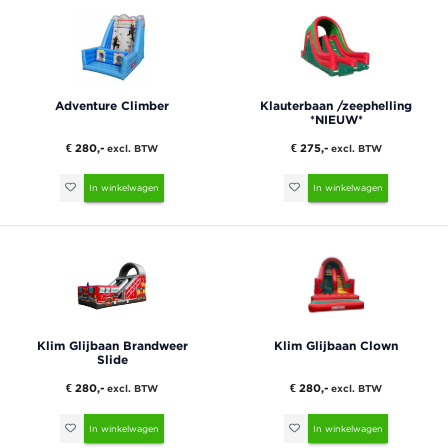
Adventure Climber
Klauterbaan /zeephelling
*NIEUW*
€ 280,-
€ 275,-
excl. BTW
excl. BTW
In winkelwagen
In winkelwagen
Klim Glijbaan Brandweer
Klim Glijbaan Clown
Slide
€ 280,-
€ 280,-
excl. BTW
excl. BTW
In winkelwagen
In winkelwagen