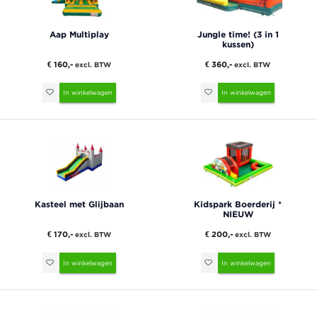
Aap Multiplay
Jungle time! (3 in 1
kussen)
€ 160,-
€ 360,-
excl. BTW
excl. BTW
In winkelwagen
In winkelwagen
Kasteel met Glijbaan
Kidspark Boerderij *
NIEUW
€ 170,-
€ 200,-
excl. BTW
excl. BTW
In winkelwagen
In winkelwagen