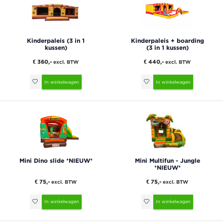
Kinderpaleis (3 in 1
Kinderpaleis + boarding
kussen)
(3 in 1 kussen)
€ 360,-
€ 440,-
excl. BTW
excl. BTW
In winkelwagen
In winkelwagen
Mini Dino slide *NIEUW*
Mini Multifun - Jungle
*NIEUW*
€ 75,-
€ 75,-
excl. BTW
excl. BTW
In winkelwagen
In winkelwagen