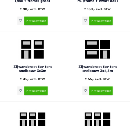
(dak + frame) groot
m. (frame + zwart dak)
€ 90,-
€ 160,-
excl. BTW
excl. BTW
In winkelwagen
In winkelwagen
Zijwandenset tbv tent
Zijwandenset tbv tent
snelbouw 3x3m
snelbouw 3x4,5m
€ 45,-
€ 55,-
excl. BTW
excl. BTW
In winkelwagen
In winkelwagen