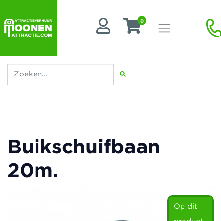
0
Buikschuifbaan
20m.
Op dit