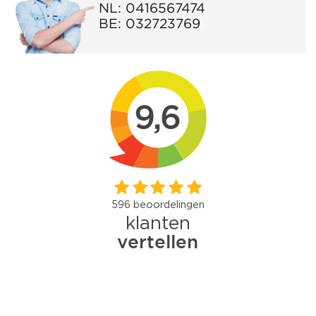
NL:
0416567474
BE:
032723769