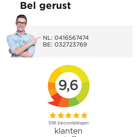
Bel gerust
NL:
0416567474
BE:
032723769