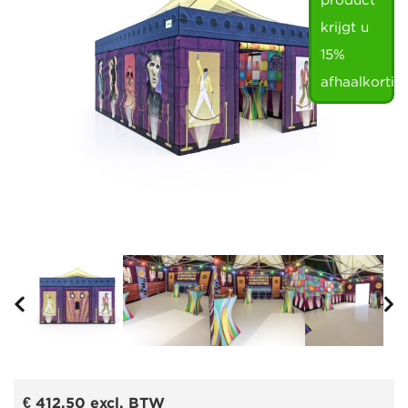
product
krijgt u
15%
afhaalkortin
€ 412,50
excl. BTW