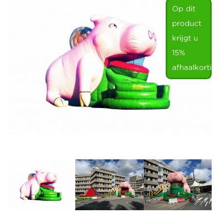
Op dit
product
krijgt u
15%
afhaalkortin