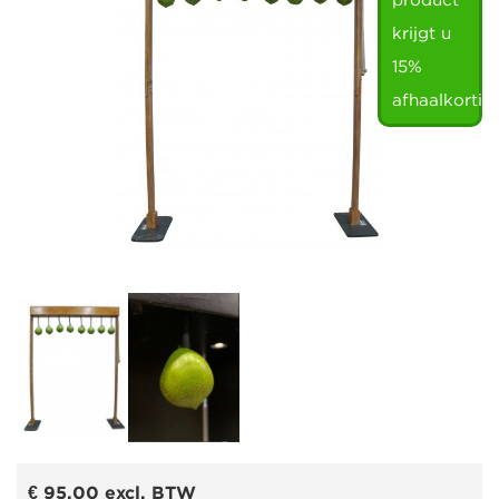
product
krijgt u
15%
afhaalkortin
€ 95,00
excl. BTW