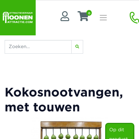
0
Kokosnootvangen,
met touwen
Op dit