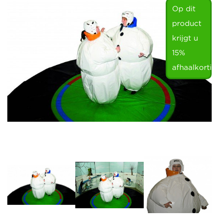
Op dit
product
krijgt u
15%
afhaalkortin