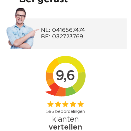
NL:
0416567474
BE:
032723769