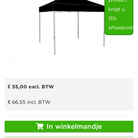
product
krijgt u
15%
afhaalkortin
€ 55,00
excl. BTW
€ 66,55
incl. BTW
In winkelmandje