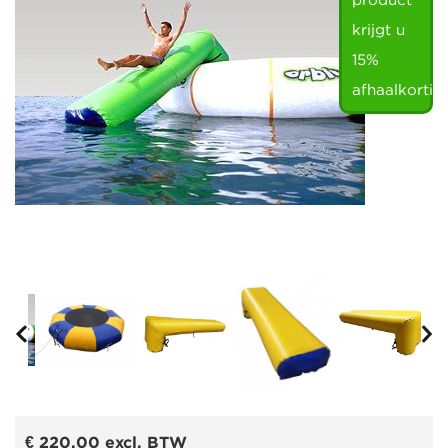
product
krijgt u
15%
afhaalkortin
€ 220,00
excl. BTW