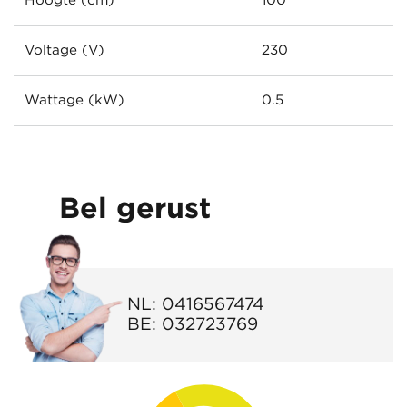
Hoogte (cm)
100
Voltage (V)
230
Wattage (kW)
0.5
Bel gerust
NL:
0416567474
BE:
032723769