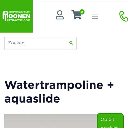
0
Watertrampoline +
aquaslide
Op dit