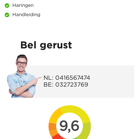
Haringen
Handleiding
Bel gerust
NL:
0416567474
BE:
032723769