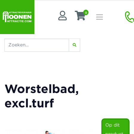
0
Worstelbad,
excl.turf
Op dit